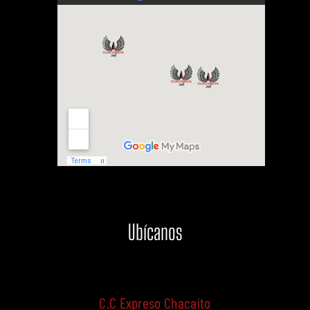
Ubícanos
C.C Expreso Chacaíto