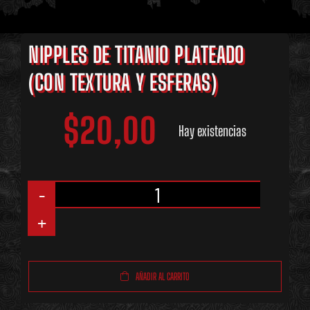
NIPPLES DE TITANIO PLATEADO
(CON TEXTURA Y ESFERAS)
$
20,00
Hay existencias
Nipples
de
Titanio
AÑADIR AL CARRITO