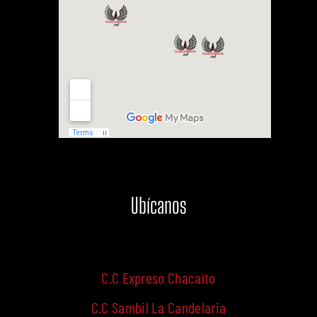
Ubícanos
C.C Expreso Chacaíto
C.C Sambil La Candelaria