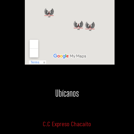
Ubícanos
C.C Expreso Chacaíto