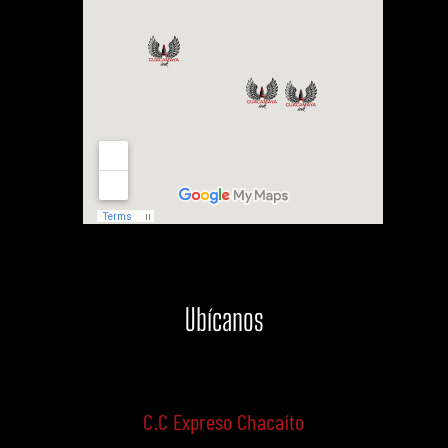
Ubícanos
C.C Expreso Chacaíto