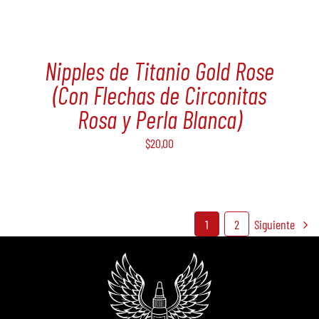
Nipples de Titanio Gold Rose
(Con Flechas de Circonitas
Rosa y Perla Blanca)
$
20,00
1
2
Siguiente