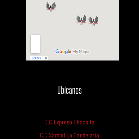
Ubícanos
C.C Expreso Chacaíto
C.C Sambil La Candelaria