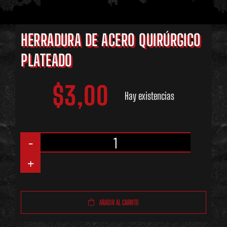
HERRADURA DE ACERO QUIRÚRGICO
PLATEADO
$
3,00
Hay existencias
Herradura
de
Acero
AÑADIR AL CARRITO