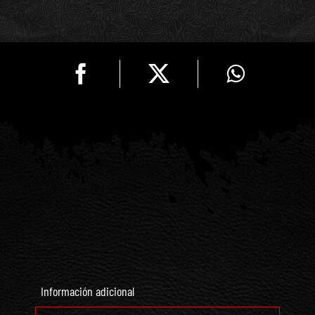
Quirúrgico
Plateado
cantidad
Información adicional