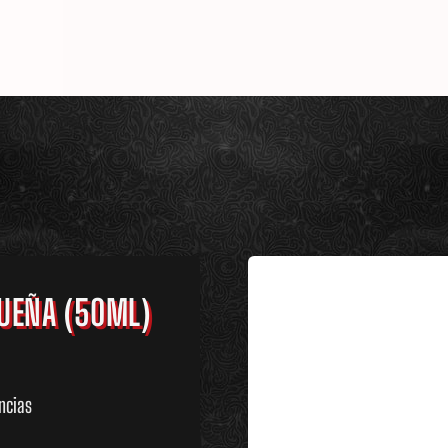
QUEÑA (50ML)
ncias