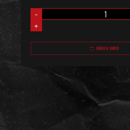
Espuma
Antibacterial
Pequeña
AÑADIR AL CARRITO
(50ml)
cantidad