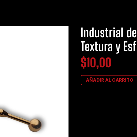
Industrial d
Textura y Es
$
10,00
AÑADIR AL CARRITO