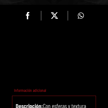
Gold
Rose
(Con
Textura
y
Esfera)
cantidad
Información adicional
Descripción:
Con esferas y textura