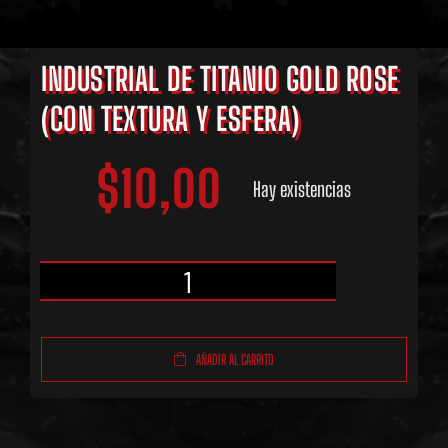
INDUSTRIAL DE TITANIO GOLD ROSE
(CON TEXTURA Y ESFERA)
$
10,00
Hay existencias
Industrial
de
AÑADIR AL CARRITO
Titanio