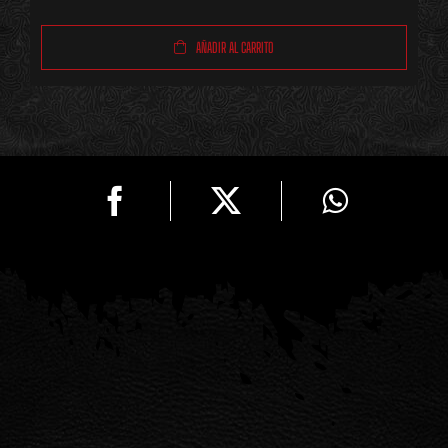
Acero
AÑADIR AL CARRITO
Quirúrgico
Plateado
cantidad