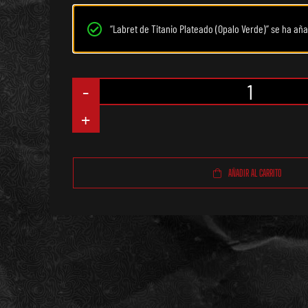
“Labret de Titanio Plateado (Opalo Verde)” se ha añad
Aro
de
Titanio
AÑADIR AL CARRITO
Tornasol
(Liso)
cantidad