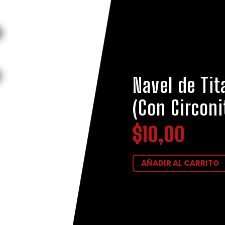
Navel de Tit
(Con Circonit
$
10,00
AÑADIR AL CARRITO