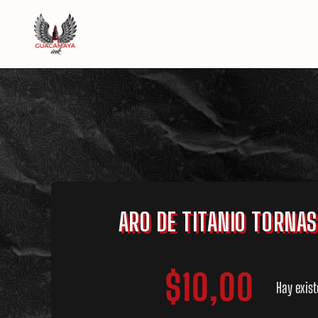
Saltar
al
contenido
ARO DE TITANIO TORNAS
$
10,00
Hay exist