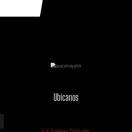
Ubícanos
C.C Expreso Chacaíto