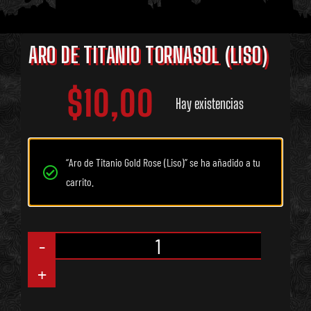
ARO DE TITANIO TORNASOL (LISO)
$
10,00
Hay existencias
“Aro de Titanio Gold Rose (Liso)” se ha añadido a tu
carrito.
Aro
de