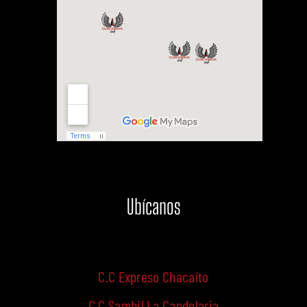
Ubícanos
C.C Expreso Chacaíto
C.C Sambil La Candelaria