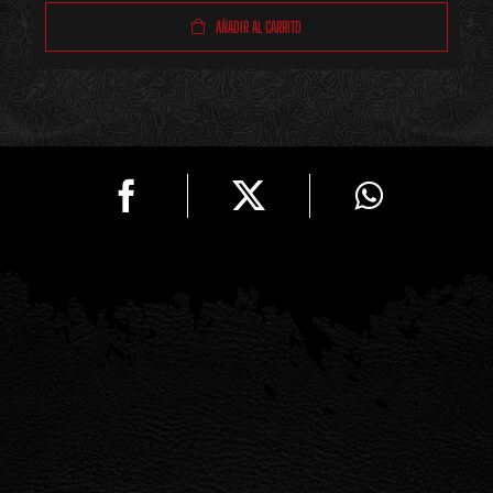
Titanio
AÑADIR AL CARRITO
Tornasol
(Liso)
cantidad