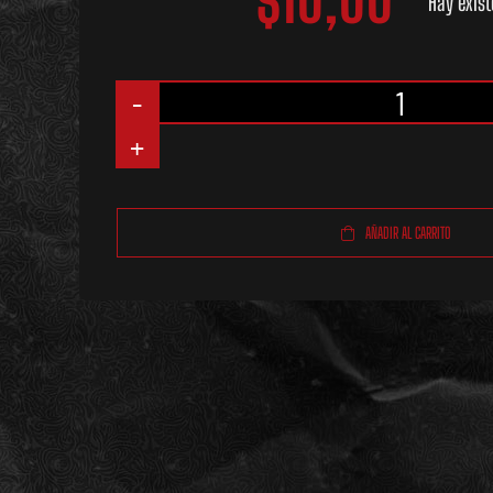
$
10,00
Hay exist
Nostril
de
Titanio
AÑADIR AL CARRITO
Negro
Bone
(Corazón
Pequeño)