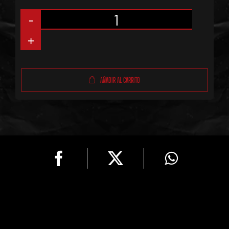
Labret
de
Acero
AÑADIR AL CARRITO
Quirúgico
Básico
Spike
Negro
cantidad