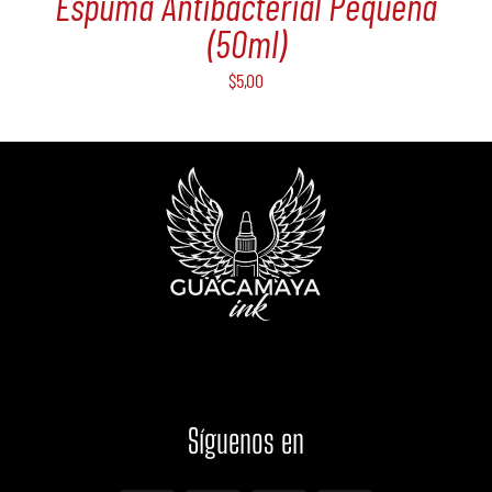
Espuma Antibacterial Pequeña
(50ml)
$
5,00
Síguenos
en