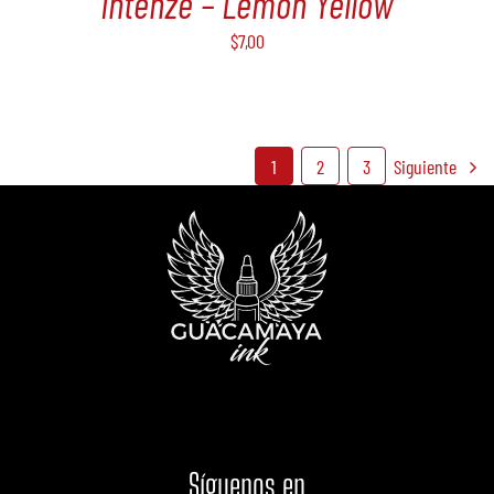
Intenze – Lemon Yellow
$
7,00
1
2
3
Siguiente
Síguenos
en