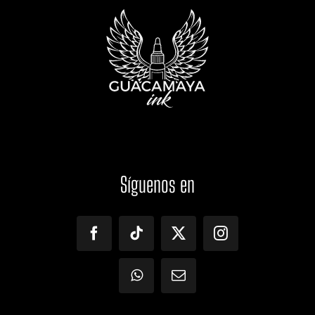
Síguenos
en