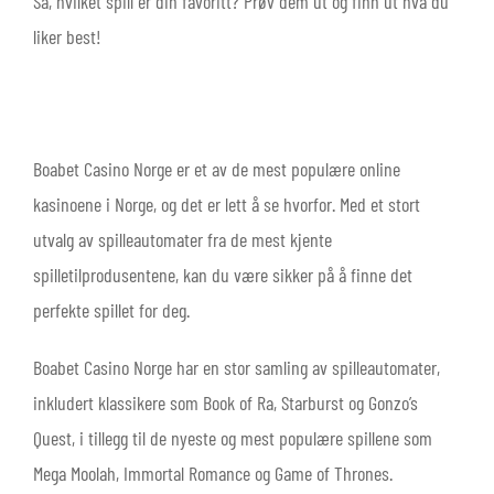
Så, hvilket spill er din favoritt? Prøv dem ut og finn ut hva du
liker best!
Spilleautomater: Få tilgang til de
mest populære spillene
Boabet Casino Norge er et av de mest populære online
kasinoene i Norge, og det er lett å se hvorfor. Med et stort
utvalg av spilleautomater fra de mest kjente
spilletilprodusentene, kan du være sikker på å finne det
perfekte spillet for deg.
Boabet Casino Norge har en stor samling av spilleautomater,
inkludert klassikere som Book of Ra, Starburst og Gonzo’s
Quest, i tillegg til de nyeste og mest populære spillene som
Mega Moolah, Immortal Romance og Game of Thrones.