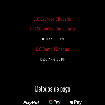
C.C Expreso Chacaíto
C.C Sambil La Candelaria
10:00 AM-9:00 PM
C.C Sambil Chacao
10:00 AM-9:00 PM
Métodos de pago