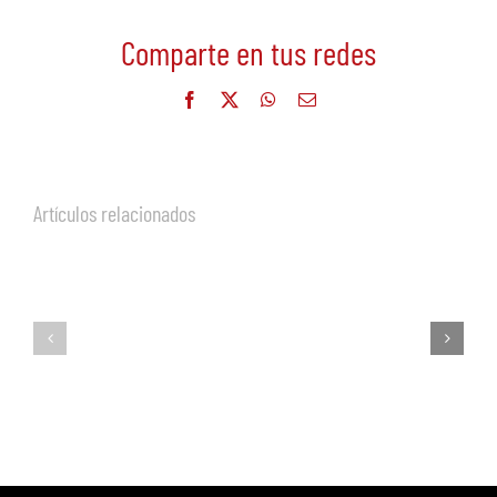
Comparte en tus redes
Facebook
Twitter
WhatsApp
Correo
electrónico
Artículos relacionados