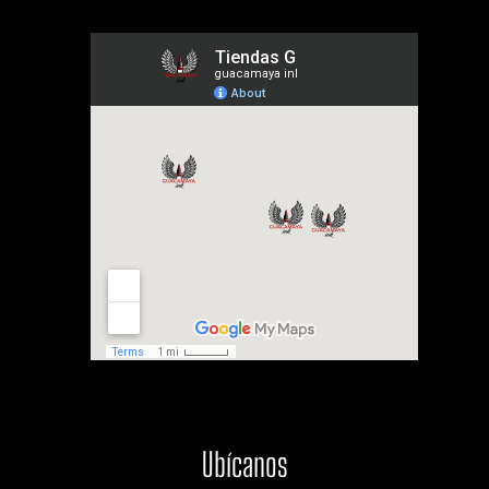
Ubícanos