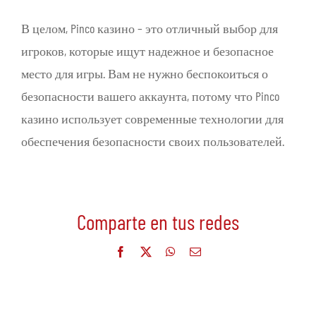
В целом, Pinco казино – это отличный выбор для
игроков, которые ищут надежное и безопасное
место для игры. Вам не нужно беспокоиться о
безопасности вашего аккаунта, потому что Pinco
казино использует современные технологии для
обеспечения безопасности своих пользователей.
Comparte en tus redes
Facebook
Twitter
WhatsApp
Correo
electrónico