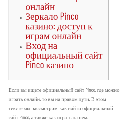
онлайн
Зеркало Pinco
казино: доступ к
играм онлайн
Вход на
официальный сайт
Pinco казино
Если вы ищете официальный сайт Pinco, где можно
играть онлайн, то вы на правом пути. В этом
тексте мы рассмотрим, как найти официальный
сайт Pinco, а также как играть на нем.