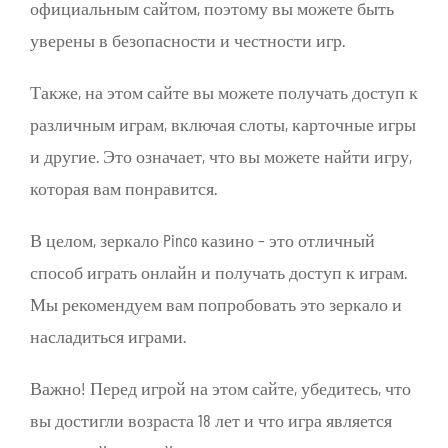
официальным сайтом, поэтому вы можете быть
уверены в безопасности и честности игр.
Также, на этом сайте вы можете получать доступ к
различным играм, включая слоты, карточные игры
и другие. Это означает, что вы можете найти игру,
которая вам понравится.
В целом, зеркало Pinco казино – это отличный
способ играть онлайн и получать доступ к играм.
Мы рекомендуем вам попробовать это зеркало и
насладиться играми.
Важно! Перед игрой на этом сайте, убедитесь, что
вы достигли возраста 18 лет и что игра является