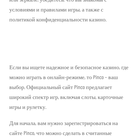
условиями и правилами игры, а также с
политикой конфиденциальности казино.
Пинко казино –
Официальный сайт Pinco
играть онлайн
Если вы ищете надежное и безопасное казино, где
можно играть в онлайн-режиме, то Pinco – ваш
выбор. Официальный сайт Pinco предлагает
широкий спектр игр, включая слоты, карточные
игры и рулетку.
Для начала, вам нужно зарегистрироваться на
сайте Pinco, что можно сделать в считанные