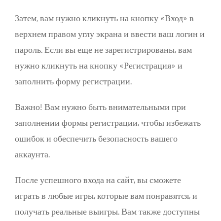
Затем, вам нужно кликнуть на кнопку «Вход» в
верхнем правом углу экрана и ввести ваш логин и
пароль. Если вы еще не зарегистрированы, вам
нужно кликнуть на кнопку «Регистрация» и
заполнить форму регистрации.
Важно! Вам нужно быть внимательными при
заполнении формы регистрации, чтобы избежать
ошибок и обеспечить безопасность вашего
аккаунта.
После успешного входа на сайт, вы сможете
играть в любые игры, которые вам понравятся, и
получать реальные выигры. Вам также доступны