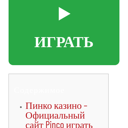
▶️
ИГРАТЬ
Содержимое
Пинко казино –
Официальный
сайт Pinco играть