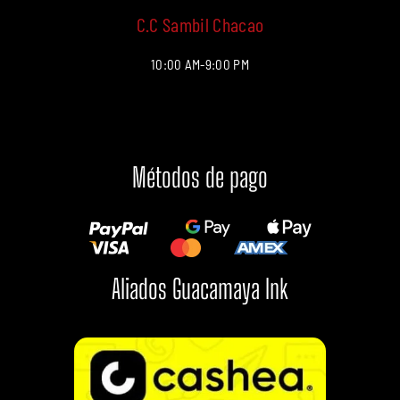
C.C Sambil Chacao
10:00 AM-9:00 PM
Métodos de pago
Aliados Guacamaya Ink