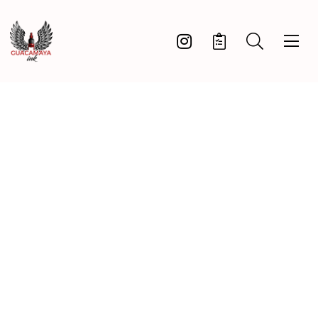
Saltar
al
contenido
Пинко Казино –
официальный
сайт на сегодня