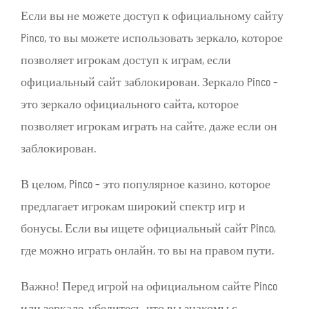
Если вы не можете доступ к официальному сайту
Pinco, то вы можете использовать зеркало, которое
позволяет игрокам доступ к играм, если
официальный сайт заблокирован. Зеркало Pinco –
это зеркало официального сайта, которое
позволяет игрокам играть на сайте, даже если он
заблокирован.
В целом, Pinco – это популярное казино, которое
предлагает игрокам широкий спектр игр и
бонусы. Если вы ищете официальный сайт Pinco,
где можно играть онлайн, то вы на правом пути.
Важно! Перед игрой на официальном сайте Pinco
или зеркале, убедитесь, что вы знакомы с