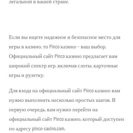
легальной в вашей стране.
Вход на официальный сайт
Pinco казино
Если вы ищете надежное и безопасное место для
игры в казино, то Pinco казино – ваш выбор.
Официальный сайт Pinco казино предлагает вам
широкий спектр игр, включая слоты, карточные
игры и рулетку.
Для входа на официальный сайт Pinco казино вам
нужно выполнить несколько простых шагов. В
первую очередь, вам нужно перейти на
официальный сайт Pinco казино, который доступен
по адресу pinco-casino.com.