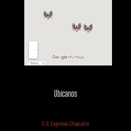
Ubícanos
C.C Expreso Chacaíto