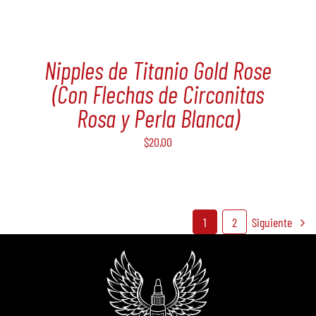
Nipples de Titanio Gold Rose
(Con Flechas de Circonitas
Rosa y Perla Blanca)
$
20,00
1
2
Siguiente