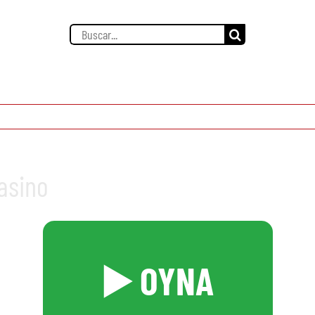
Buscar:
asino
▶️ OYNA