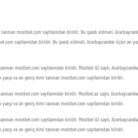
anınan mostbet.com saytlarından biridir. Bu qasıb xidməti, Azərbaycanlıla
et.com saytlarından biridir. Bu qasıb xidməti, Azərbaycanlılar üçün ən y
anınan mostbet.com saytlarından biridir. Mostbet AZ saytı, Azərbaycanlı
ən yaxşı və ən geniş kimi tanınan mostbet.com saytlarından biridir.
anınan mostbet.com saytlarından biridir. Mostbet.az saytı, Azərbaycanlı
ən yaxşı və ən geniş kimi tanınan mostbet.com saytlarından biridir.
anınan mostbet.com saytlarından biridir. Mostbet AZ saytı, Azərbaycanlı
ən yaxşı və ən geniş kimi tanınan mostbet.com saytlarından biridir.