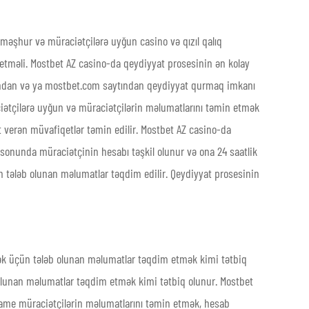
əşhur və müraciətçilərə uyğun casino və qızıl qalıq
 etməli. Mostbet AZ casino-da qeydiyyat prosesinin ən kolay
tından və ya mostbet.com saytından qeydiyyat qurmaq imkanı
ciətçilərə uyğun və müraciətçilərin məlumatlarını təmin etmək
 verən müvafiqetlər təmin edilir. Mostbet AZ casino-da
sonunda müraciətçinin hesabı təşkil olunur və ona 24 saatlik
 tələb olunan məlumatlar təqdim edilir. Qeydiyyat prosesinin
ək üçün tələb olunan məlumatlar təqdim etmək kimi tətbiq
olunan məlumatlar təqdim etmək kimi tətbiq olunur. Mostbet
name müraciətçilərin məlumatlarını təmin etmək, hesab