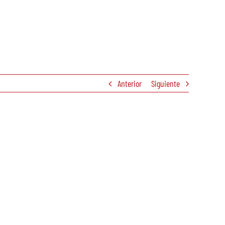
Anterior
Siguiente