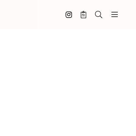
mi veb-sayt
ar