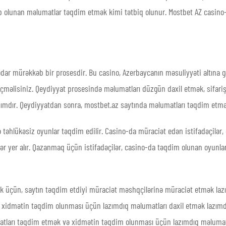
 olunan məlumatlar təqdim etmək kimi tətbiq olunur. Mostbet AZ casino-
və xidmətlər istifadəsi
dar mürəkkəb bir prosesdir. Bu casino, Azerbaycanın məsuliyyəti altına 
çməlisiniz. Qeydiyyat prosesində məlumatları düzgün daxil etmək, sifariş
ımdır. Qeydiyyatdan sonra, mostbet.az saytında məlumatları təqdim etmə
təhlükəsiz oyunlar təqdim edilir. Casino-da müraciət edən istifadəçilər
ərlər yer alır. Qazanmaq üçün istifadəçilər, casino-da təqdim olunan oyun
ək üçün, saytın təqdim etdiyi müraciət məshqçilərinə müraciət etmək laz
idmətin təqdim olunması üçün lazımdıq məlumatları daxil etmək lazımdır
ları təqdim etmək və xidmətin təqdim olunması üçün lazımdıq məlumatla