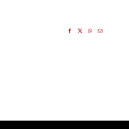
Facebook
Twitter
WhatsApp
Correo
electrónico