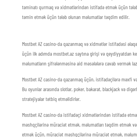
təminatı qurmaq və xidmətlərindən istifadə etmək üçün tələb
təmin etmək üçün tələb olunan məlumatlar təqdim edilir.
Mostbet AZ casino-da qazanmaq 
Mostbet AZ casino-da qazanmaq və xidmətlər istifadəsi əlaqə
üçün ilk adımda mostbet.az saytına girişi və qeydiyyatdan ke
məlumatların şifrələnməsinə aid məsələlərə cavab vermək laz
Mostbet AZ casino-da qazanmaq üçün, istifadəçilərə məxfi və 
Bu oyunlar arasında slotlar, poker, bakarat, blackjack və dig
stratejiyalar tətbiq etməlidirlər.
Mostbet AZ casino-da istifadəçi xidmətlərindən istifadə etm
məshqçilərinə müraciət etmək, məlumatları təqdim etmək və x
etmək üçün, müraciət məshqçilərinə müraciət etmək, məlumat