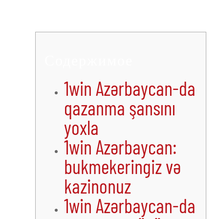
Содержимое
1win Azərbaycan-da
qazanma şansını
yoxla
1win Azərbaycan:
bukmekeringiz və
kazinonuz
1win Azərbaycan-da