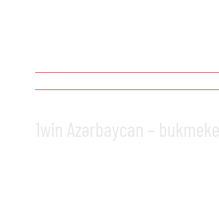
1win Azərbaycan – bukmeke