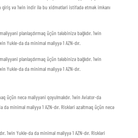
iriş və 1win indir ilə bu xidmətləri istifadə etmək imkanı
aliyyəni planlaşdırmaq üçün tələbinizə bağlıdır. 1win
in Yukle-da da minimal maliyyə 1 AZN-dır.
aliyyəni planlaşdırmaq üçün tələbinizə bağlıdır. 1win
in Yukle-da da minimal maliyyə 1 AZN-dır.
aq üçün necə maliyyəni qoyulmalıdır. 1win Aviator-da
 da minimal maliyyə 1 AZN-dır. Riskləri azaltmaq üçün necə
. 1win Yukle-da da minimal maliyyə 1 AZN-dır. Riskləri