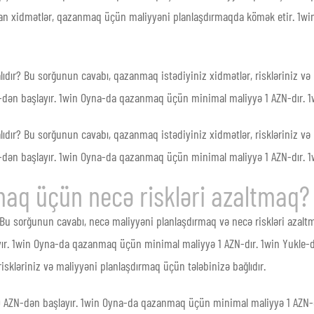
an xidmətlər, qazanmaq üçün maliyyəni planlaşdırmaqda kömək etir. 1win g
r? Bu sorğunun cavabı, qazanmaq istədiyiniz xidmətlər, riskləriniz və m
dən başlayır. 1win Oyna-da qazanmaq üçün minimal maliyyə 1 AZN-dır. 1w
r? Bu sorğunun cavabı, qazanmaq istədiyiniz xidmətlər, riskləriniz və m
dən başlayır. 1win Oyna-da qazanmaq üçün minimal maliyyə 1 AZN-dır. 1w
aq üçün necə riskləri azaltmaq?
 sorğunun cavabı, necə maliyyəni planlaşdırmaq və necə riskləri azaltm
r. 1win Oyna-da qazanmaq üçün minimal maliyyə 1 AZN-dır. 1win Yukle-da
iskləriniz və maliyyəni planlaşdırmaq üçün tələbinizə bağlıdır.
AZN-dən başlayır. 1win Oyna-da qazanmaq üçün minimal maliyyə 1 AZN-dır