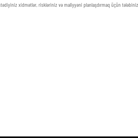
diyiniz xidmətlər, riskləriniz və maliyyəni planlaşdırmaq üçün tələbinizə