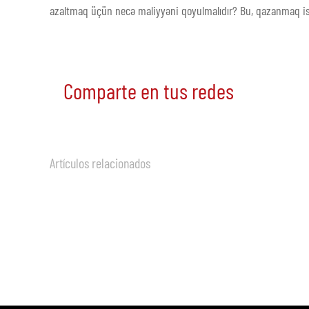
azaltmaq üçün necə maliyyəni qoyulmalıdır? Bu, qazanmaq istə
Comparte en tus redes
Artículos relacionados