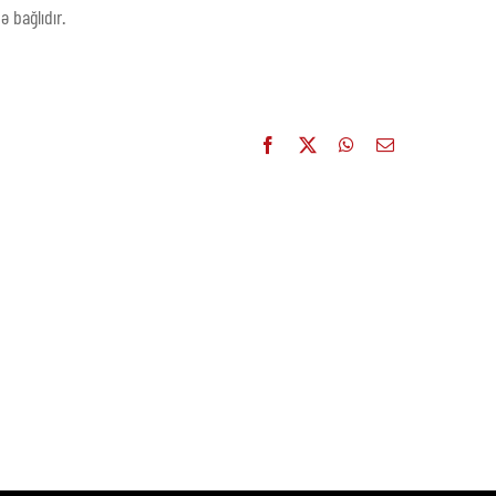
 bağlıdır.
Facebook
Twitter
WhatsApp
Correo
electrónico