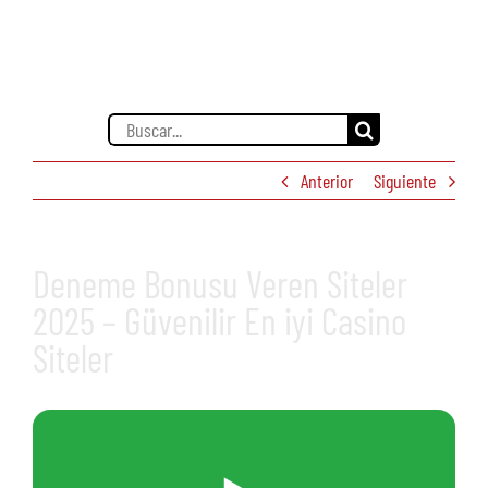
siteler listesi
Buscar:
Anterior
Siguiente
Deneme Bonusu Veren Siteler
2025 – Güvenilir En iyi Casino
Siteler