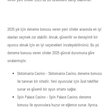
2025 Yılı için En İyi Deneme
Bonusu Veren Casino Siteleri
2025 yılı için deneme bonusu veren yeni siteler arasında en iyi
olanları seçmek zor olabilir. Ancak, güvenilir ve deneyimli bir
oyuncu olmak için en iyi seçenekleri inceleyebilirsiniz. Bu yıl,
deneme bonusu veren siteler 2025 güncel durumuna göre
sıralanmıştır.
Slotomania Casino – Slotomania Casino, deneme bonusu
ile tanınan bir sitedir. Yeni oyuncular için özel teklifler
sunar ve güvenli bir oyun ortamı sağlar.
Spin Palace Casino – Spin Palace Casino, deneme
bonusu ile oyunculara huzur ve eğlence sunar. Ayrıca,