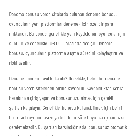
Kullanılır?
Deneme bonusu veren sitelerde bulunan deneme bonusu,
oyuncuların yeni platformları denemek için özel bir para
miktarıdır. Bu bonus, genellikle yeni kaydolunan oyuncular için
sunulur ve genellikle 10-50 TL arasında değişir. Deneme
bonusu, oyuncuların platforma alışma sürecini kolaylaştırır ve
riski azaltır.
Deneme bonusu nasıl kullanılır? Öncelikle, belirli bir deneme
bonusu veren sitelerden birine kaydolun. Kaydolduktan sonra,
hesabınıza giriş yapın ve bonusunuzu almak için gerekli
şartları karşılayın. Genellikle, bonusu kullanabilmek için belirli
bir tutarla oynanması veya belirli bir süre boyunca oynanması
gerekmektedir. Bu şartları karşıladığınızda, bonusunuz otomatik