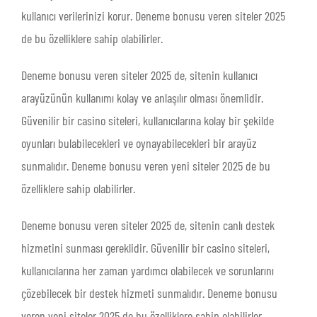
kullanıcı verilerinizi korur. Deneme bonusu veren siteler 2025
de bu özelliklere sahip olabilirler.
Deneme bonusu veren siteler 2025 de, sitenin kullanıcı
arayüzünün kullanımı kolay ve anlaşılır olması önemlidir.
Güvenilir bir casino siteleri, kullanıcılarına kolay bir şekilde
oyunları bulabilecekleri ve oynayabilecekleri bir arayüz
sunmalıdır. Deneme bonusu veren yeni siteler 2025 de bu
özelliklere sahip olabilirler.
Deneme bonusu veren siteler 2025 de, sitenin canlı destek
hizmetini sunması gereklidir. Güvenilir bir casino siteleri,
kullanıcılarına her zaman yardımcı olabilecek ve sorunlarını
çözebilecek bir destek hizmeti sunmalıdır. Deneme bonusu
veren yeni siteler 2025 de bu özelliklere sahip olabilirler.