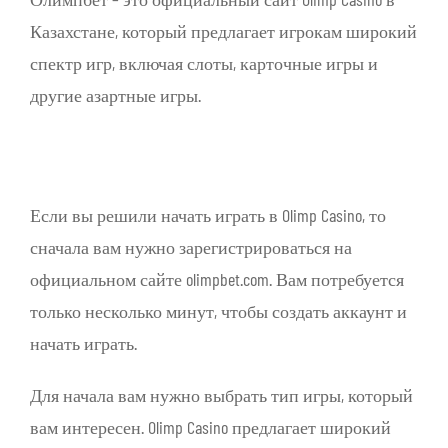
Казахстане, который предлагает игрокам широкий
спектр игр, включая слоты, карточные игры и
другие азартные игры.
Как начать играть в Olimp
Casino
Если вы решили начать играть в Olimp Casino, то
сначала вам нужно зарегистрироваться на
официальном сайте olimpbet.com. Вам потребуется
только несколько минут, чтобы создать аккаунт и
начать играть.
Для начала вам нужно выбрать тип игры, который
вам интересен. Olimp Casino предлагает широкий