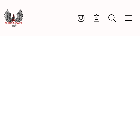
Saltar
al
contenido
Олимп Казино
Қазақстан
аумағында