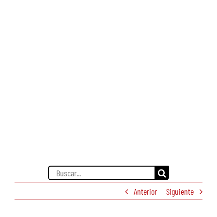
төлемдер
бойынша толық
нұсқаулық
Buscar:
Anterior
Siguiente