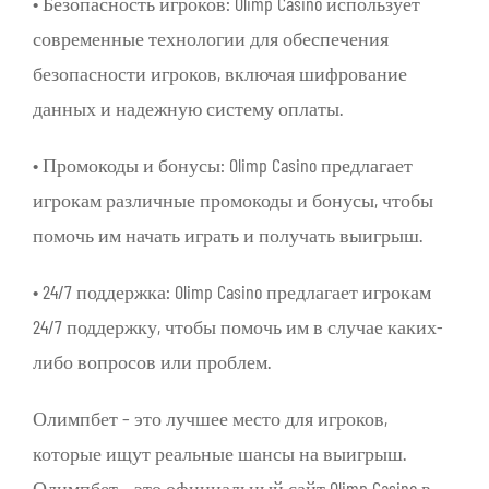
• Безопасность игроков: Olimp Casino использует
современные технологии для обеспечения
безопасности игроков, включая шифрование
данных и надежную систему оплаты.
• Промокоды и бонусы: Olimp Casino предлагает
игрокам различные промокоды и бонусы, чтобы
помочь им начать играть и получать выигрыш.
• 24/7 поддержка: Olimp Casino предлагает игрокам
24/7 поддержку, чтобы помочь им в случае каких-
либо вопросов или проблем.
Олимпбет – это лучшее место для игроков,
которые ищут реальные шансы на выигрыш.
Олимпбет – это официальный сайт Olimp Casino в