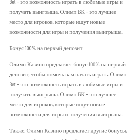
Bet – это возможность играть в любимые игры и
получать выигрыша. Олимп БК – это лучшее
место для игроков, которые ищут новые
возможности для игры и получения выигрыша.
Бонус 100% на первый депозит
Олимп Казино предлагает бонус 100% на первый
депозит, чтобы помочь вам начать играть. Олимп
Bet – это возможность играть в любимые игры и
получать выигрыша. Олимп БК – это лучшее
место для игроков, которые ищут новые
возможности для игры и получения выигрыша.
Также, Олимп Казино предлагает другие бонусы,