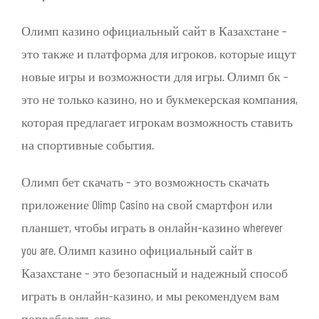
Олимп казино официальный сайт в Казахстане –
это также и платформа для игроков, которые ищут
новые игры и возможности для игры. Олимп бк –
это не только казино, но и букмекерская компания,
которая предлагает игрокам возможность ставить
на спортивные события.
Олимп бет скачать – это возможность скачать
приложение Olimp Casino на свой смартфон или
планшет, чтобы играть в онлайн-казино wherever
you are. Олимп казино официальный сайт в
Казахстане – это безопасный и надежный способ
играть в онлайн-казино, и мы рекомендуем вам
попробовать его.