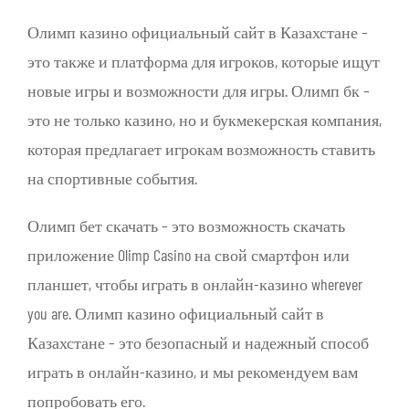
Олимп казино официальный сайт в Казахстане –
это также и платформа для игроков, которые ищут
новые игры и возможности для игры. Олимп бк –
это не только казино, но и букмекерская компания,
которая предлагает игрокам возможность ставить
на спортивные события.
Олимп бет скачать – это возможность скачать
приложение Olimp Casino на свой смартфон или
планшет, чтобы играть в онлайн-казино wherever
you are. Олимп казино официальный сайт в
Казахстане – это безопасный и надежный способ
играть в онлайн-казино, и мы рекомендуем вам
попробовать его.