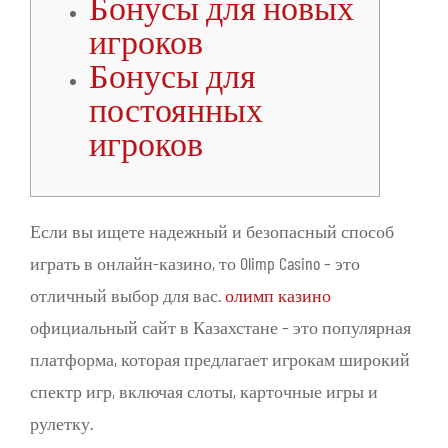
Бонусы для новых
игроков
Бонусы для
постоянных
игроков
Если вы ищете надежный и безопасный способ
играть в онлайн-казино, то Olimp Casino – это
отличный выбор для вас.
олимп казино
официальный сайт в Казахстане – это популярная
платформа, которая предлагает игрокам широкий
спектр игр, включая слоты, карточные игры и
рулетку.