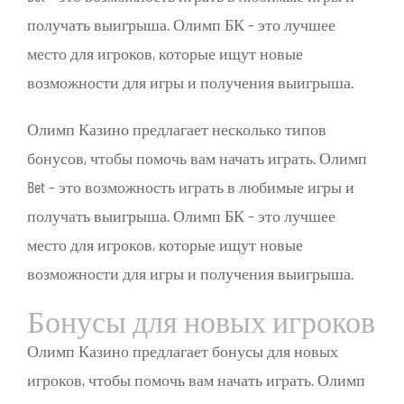
получать выигрыша. Олимп БК – это лучшее
место для игроков, которые ищут новые
возможности для игры и получения выигрыша.
Олимп Казино предлагает несколько типов
бонусов, чтобы помочь вам начать играть. Олимп
Bet – это возможность играть в любимые игры и
получать выигрыша. Олимп БК – это лучшее
место для игроков, которые ищут новые
возможности для игры и получения выигрыша.
Бонусы для новых игроков
Олимп Казино предлагает бонусы для новых
игроков, чтобы помочь вам начать играть. Олимп